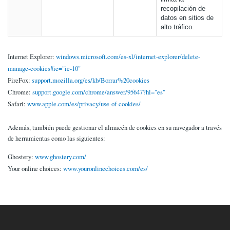
recopilación de
datos en sitios de
alto tráfico.
Internet Explorer:
windows.microsoft.com/es-xl/internet-explorer/delete-
manage-cookies#ie="ie-10"
FireFox:
support.mozilla.org/es/kb/Borrar%20cookies
Chrome:
support.google.com/chrome/answer/95647?hl="es"
Safari:
www.apple.com/es/privacy/use-of-cookies/
Además, también puede gestionar el almacén de cookies en su navegador a través
de herramientas como las siguientes:
Ghostery:
www.ghostery.com/
Your online choices:
www.youronlinechoices.com/es/