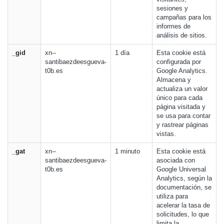
sesiones y
campañas para los
informes de
análisis de sitios.
_gid
xn--
1 día
Esta cookie está
santibaezdeesgueva-
configurada por
t0b.es
Google Analytics.
Almacena y
actualiza un valor
único para cada
página visitada y
se usa para contar
y rastrear páginas
vistas.
_gat
xn--
1 minuto
Esta cookie está
santibaezdeesgueva-
asociada con
t0b.es
Google Universal
Analytics, según la
documentación, se
utiliza para
acelerar la tasa de
solicitudes, lo que
limita la