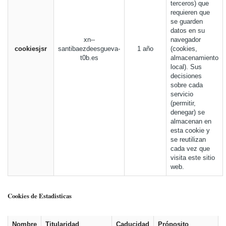
terceros) que
requieren que
se guarden
datos en su
xn--
navegador
cookiesjsr
santibaezdeesgueva-
1 año
(cookies,
t0b.es
almacenamiento
local). Sus
decisiones
sobre cada
servicio
(permitir,
denegar) se
almacenan en
esta cookie y
se reutilizan
cada vez que
visita este sitio
web.
Cookies de Estadisticas
Nombre
Titularidad
Caducidad
Próposito