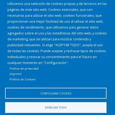
Eventos
Utilizamos una selección de cookies propias y de terceros en las
Corporación Municipal
páginas de este sitio web: Cookies esenciales, que son
Teléfonos de interés
necesarias para utilizar el sitio web; cookies funcionales, que
proporcionan una mejor facilidad de uso al utilizar el sitio web;
INICIAR SESIÓN
cookies de rendimiento, que utilizamos para generar datos
MAPA WEB
agregados sobre el uso y las estadísticas del sitio web; y cookies
de marketing, que se utilizan para mostrar contenido y
publicidad relevantes. Si elige "ACEPTAR TODO", acepta el uso
de todas las cookies. Puede aceptar y rechazar tipos de cookies
individuales y revocar su consentimiento para el futuro en
cualquier momento en "Configuración".
Política de privacidad
Imprimir
Politica de Cookies
CONFIGURAR COOKIES
Aviso Legal
Política de privacidad
Política de Cookies
DENEGAR TODO
Declaración de accesibilidad