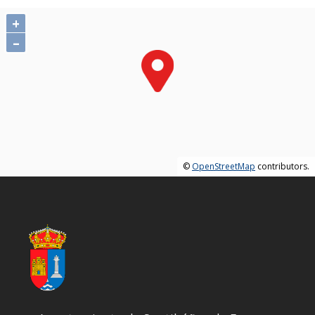
+
–
©
OpenStreetMap
contributors.